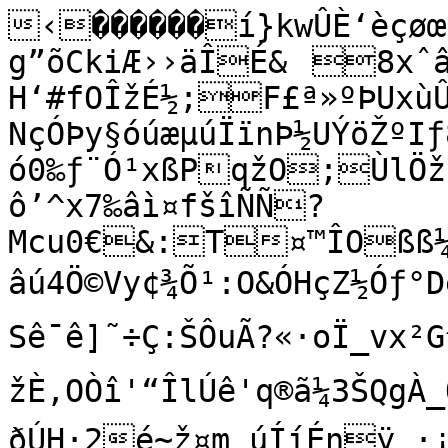
‹������í}kwÛÈ‘èçøœùæîØÞð!êaK²¥YY–g”õCkiÆ››äÎÉ&	8xˆâlö¿ä·ä—Ýzõ H‘#fOÎžÉ½;F£ª»ºÞUxùÛ×Îoþxu¡Æù$RWß¿z{y®­NçÓÞy§óúæµúÏïnÞ½UÝöŽºIƒ8ó0‰ƒ¨Ó¹xßPqžO;ÙlÖžíµ“tÔ¹ùØ¹Ã¹ºø°üÙÊ½'Ûƒ|Ð8}ô’^x7‰âì¤fšîÑÑ?Mcu0€&:T¤™ÎOßß¼i6TnäaéÓï’™
âú4Ö©Vy¢¾Õ¹:O&ÓHçZ½Óƒ°Dê£î'é Sê¯ê]˜÷Ç:ŠÔuÃ?«·oÏ_vx²G^FaüE¥::idù<ÒÙXë¼¡Æ©– žÈ,OÒî'“ÎlÚê'q®ã¼3ŠQgÀ_OSe­Iå!L>*‚¨ÕŸd¸ÚégY'
ðÚH·2é~ž¤m¸úÍíÉnÿ_·¡òùTŸ4r}—ãø†š�NÁI#ˆ"^‡^éõ�äñÃišÃHWÐM¦#ÚŽ»aÜév«ùË²
´M—,ë	,‰ÜíÐkÚ4ëò÷ó;pËï®ÀÏgý4œæ*Kû'å/½ž¦ó³-£?ßé¸x¤íÏYiÊÏÁmÀó5N_vø/"C´é¾KÒðgx�
a|ïBã’ü¶ÕúS8Tùå…zö—ÓGJ­D¨Ÿmòž?éxÿÒj-¼ôùF/}þK_êQ, ^Ðÿ²&y§I§ýöt<­RQ�¤qkóú`:€U »ê¤Yö{xn!W8iÔ±õuüT$/Ô­k‚3„¡‡p{�×›ÀÂg›€Ô—gþÑ°mÆ¦	&ÙTkø‘µà5-ä¹0šuÆÉŒ®Îðå­<itdÊ/oMøå­”_î¯„p
Âýqåì?&fòø~Æý¨ÀIøÌ¾»;ùæV§'»;Ýn·»óØg"[ãçŸ
Îåóên{¿½ÿ}¯¬ê4š;”wŽ�ëÝÇ|“Èíbæß¼¬'¶A‰Ø>^¿Þ˜|“T)|Í&Au–×½Ö»Í¯_WªÙ¥ðfhÓSåð8Œúî± õ¸î=æ—Þ·þË˜=.¦vÖk9t¯ü£±æÜ+Î¿–”´8˜Àòt¬Ó�ô˜†IpÒøß›©½v·½[Ù„Çý Nb<ƒg³£NÀ“PSQô@õæê?h™Îëp´JnýR%ñ'‚80ÿ¶}	¯@Zˆÿ¤.ê#·AªÂ~ô#j•êD=ÖñãæÚ8™h¼v!½XÂÞÆêÔÖµâÏÞÔ½|fq¡]ÙœæX´g•åùq·¹ûbÇ£¹û4•<ìÑig ‡€·Ò²ž’)Ó3GþqggwMýr£Ù‘ý&ñ?bf+I¶¦—'^¹;l!‚”æð{Þªp�Ïñœ£64HCõo}JÃËÊ­ï`B{Gîõ£ k5ÓAÚ—§]6JÞ�áç›ðÎìž&éD¥	
3~
M˜|œ²c‚‰nàÈ†
úÈáÖ°ñ<È¢ §£Ókšåe‡¹»a<-ü£ÝP·ATÀ†œ°L h”Ñ{•ÜÑÔNNÀ–mÜGK4
~ò|yÜ…Cå¬èr@e�ò¸@—¨n‘;°7v7K?¼MÓ®¯Ø4p”Œ
^BÞ¿ƒ¿ÃÉh]ÄØÞÂLŒ÷,äã“ÆÁîŽÆÀÉºÝ=Øó(_Ô«õ—à´„OHàþ`V6NUÍšÿÃútãô"Ea6F - Ûüµó†|HK7²)hÞ�ñ·dkËØç:z%`$žÞèèX=9ØÙª÷v[{ÝÝ—½×g==+Fjç°©vwvŸÓÂK•i—’ŽáhÀ×1…Gåç}!OY6ô²ˆhºw0‡ø,½/ø`xÒpÐ®‹Ì5iíïÛñö¢r·ñ\¶¦I–ÿˆy7’ÞgÝÏ[S HUšít]iœ~:c¿¯Â¶·UØöÖ‡-è%EÞ‚ã×†)‚z†\Poàý—ÞlKÑká‹`³ˆÆîÞÁ6ñÀé~)"½0éŒCGë•ûEýf	J58ìÞS¿Èòd²ˆÐÂuœ
Q2Î�RèËZå“rÐêb=Ï:š¦5Ð )¼­eÆ4NË¯pDX‡kw­
\ÙîF¸ˆÖg=¦zÞ
Zf<àó¾¨ÎÚÖG½©ÝýÝ5N×ÚHÑtëS¥E&
Ñ;?héhÞúœ"ù‚ºˆæ÷íJ÷ÙVw¦{À®Œ‹QÒÐcýskyüVoÕ9]ñ0yÙ)"T?ùG
¯X©MxÅHUxE2†}âø/‹ÀŸoðç¿ð`”µÆIœ¤þýV_ÿngï‰xy%.‡{‡ÛÄ§û¥¸ )VÄa>oe:½…]�|ÎÍ5uÍ×<êQW<]ƒgo Ow7À*ÕAÖJ† ¢)Bhœá5•Õ•\ÛPªîw·+Vq¾ ”§A1·ßê¥ ŒµÂøs‘²œ½1·Ô+¼¥.åÖêu°Uí§{�vAì2é…‘ný~8 ·?ì¡½¬ÎÌåU‰£­ž6˜nÛˆâ‹iXÍ]Ü_¼”\³«…Øawg«¸ÃtÛÆÝ»ÆY‘Âº¼ó—æò}¸v·‹kwë¸ÎÆAÞ$­þ3„ƒ	`
ö*í¼¿çŸ`¨z¨KúÏþ=›ÀJ¨³˜¨Àîÿ7÷-ÊVy2N·íE‡ih
DÛi
“´5OŠ”WÀÉœ£´2P½IRõGÈkrŽï[­r=œnÛë1	¾Ðz0Þ­`,=Ëq}ìù FÏÑÐ ÑêŒ‘Wg<É
eÂèûVf«–:N·í•ÉtöEîWV
arŽk;
YfP9/êFÝ·[ü‡“ûµ+…y8"‡ùºò4"Md)ÞÚa¤¹ÁaêÃÐ2‘uÖb«öÂá&FÐæÄ’Â`ç`†~Áž^¢N¨78”–çÚÝÀžZÇO±‰õ þš§EÿKIºÁ+Ðö·+S÷$S«è‘8Í‚¡ó%
f°áÓé]¾403RôšF¨·0BM§ÑS<ha²û¤çv-šÃ‡™4UôÑÓ
zDã´&	ÈD ßŒ¼ûiØ+rm×¢D´(0½ºÆ˜ë9ã€+™’¹w‰¶+66ñðÞ¿DüÛ×+»uUÊízˆ7rß‹œ'KB <ŽdAV–‹N,ì7É„
àÞÎV-œîKdÂ;“ ò<&ƒë»º9#Ü®Ü¬C³¦ù˜½ó–NSöM½Â«ì˜«ºzÉoWùÙòS‹hÕýÁN×F/;K= 5¸u·êÀé¶Œë�Îè<³Ö8{ð…Ð}-×Ô;¹vûhg«šæÛ2š}dÅè?§?îÛµ­zOqº-££çÚrÝ‹¹^`©uHín•ât[Fjdyš€„Ði%#´=¿­\ºÅÃ­
SœnË(†ñPS"›æg‘µa¦eC/í £—vz-ƒî[†­ªÔ8ÝÖ—«#N–c=MÃI�R¥ÏÓ
ð}ÎŒ†û+�„žÞ£QnU£Æé¶Œ=_#ÓÚJÑwöÚZ2ôèp«§Û2’Ó"¥÷	=ÕÙ4¤lÅ¹OéWfúG7h]J¾]ñú|ëâ5
!q.³£8AÛ¿•kø'a¨ØÜí¼¶·Õ
ß¾Gæîìm•Ìi¾mã®)/Ùpñí‚lšÄ#'º>Ê´–dDçš†¬#Ñ�æ­2:šoËk}Ñ ùÚäµ\[S‡°¶*¹i¾m£9
‘cÆ[	Sº¬ÎáòÚÈînõHÓ|ÛFTV”¯ù¯{QÚª:Ióm¥"iáÕÓ4éëA‘2†|CJ'Ì{îîlÕ”¥ù¶Œ°‹u×F¹×$ÖîÎVMYšoËˆV—þ~@Ø®-×Ý¾-‡©öE¤vëˆl=µâ`·‘È·F¥¸Ïó´ÝØöÞÃbÛ ÿ†y8)§/¼“‹¿Üßíl—ãâ|ÛEs6ÆÌÇqRD ]ÐùœÁÔÆ/1–´ìsì "/´ŽÕ5=¦.Añc*@&<ÛdÖ7›ø%·ºn{Ëú�®=(0$…A/ŒÂWàŠ/~ý»ÃÝîó™zkîmN$»ÛUµp¾íb;Ðd&ßj/Å…œYæº—Ûr/_ßÝ®róý£°Åã�šsÚ2£J8ŸË]%¤p/æÛMq¡ùþQ˜ÙP‹¸ñÈ¯‹÷î–ÅÞîƒÄÞj¼1×Ÿ÷#ÌèJ](ÒCÞPÀå8¹	gÛªÂŠÓ=h-ôDw•³ñÅ‡°´ƒíšU8ßvÑÌ¢pJºÍ0ˆ¢’Ø¿†;¤Ô¼;eÙ¿ŠÈ÷·,é÷(²1Îƒ0Eï@[suL·šËMómSwœQ+™Qå_›«÷bºe[ëaqÃ:LƒLHôqW›ê4Ÿ·ÆÁÏ×Æ½67‘QÓMõß¼ïíÕ8ßvñÖ‘¾Egf‰”/äâ”¼eóaáÒz<ûyö1Å™ÿNúµ ”Í}bYþýM„ÒV4N÷°\y,)iQñ¶äAÑuÃWVfÆïm×A²÷0ÿÈ,I¿èô_ôî¿îüËÑQF¹Ÿ:ÎÙÀOt?+‚r=ÍÝ{°Ü*éî=Ì9'9F#¦E/
û€Õ{ú­®è÷=xl5¬ˆÓ=�^‘…16àŒœ�v¢Ï]æ0C
“d€äàx0AíL·j÷àtÀ”;\DláD¦úºqú-_gÛÆ\¿¯­Z58Ýðê§á$tûu.?Ë»sOÔVñÙ$gòV§`X™ÔW›ðEn7¹Å©®îÖÊé­êàûhàÔ0O"¯Áf…[‡ÛÕ.7Q.ì•‹0Ãò-¨I‡Šýå’©üï¬.Ü®u¸‰ÅˆP|ÔDBWÃz°ÝDáƒ
ˆžaõ,› ¤JS’–+½·w9XâÝ½¯íPmb…2^“`üŒ"ƒÐúœ˜zÁÎe¹AýAnÜCQÛ-…ÛÄÂdlz ZŽ%zõÊü½._ÝÛ®Kwà1¥äC«È¨>–~¨ï«€s'ŽrsÕ±¨Ö#ìõNS3®:Q@É
ûo¶?…ƒ‘ÎÛrëI©	GSýW8½NfññÆ=ñ©ïÔá¥©`¢ØØeó™è17Õ?}ñ¨Ó¡N`¶ÍÒ²^%þŸ~Ó’WÉ`¾Ø´¤Ú¤GÕ4Åùê‘?ps\±Ž§_=ªit·_1½æ+¯ai”³~ï°bŠÚ²ÎîN·ÛÙ9ì|âk¸°ÌZ\-iÙÚß=¸Û}ö¬ýy:Âf9_•V¦
&bpÎ/10:H—ÿåO‘Žò7�]®°ÝvGr¯’uOÒ8rò–é€á_bžîn<ZÑ£g–&ñhXD­ò1.µføØÈAM§ŽO2P½ÆTÏ¥>á1¾ `ý¬PVnV¢ö¬«úEš?Ú[AvÃ†Dõš’66k5½É²là)_±Ó4É4;x»kBÇRµfàÊ=ÂûZ“ÆO‰HI[oè&ˆo ö­Ú}¸^@Sr›°îAû>fW
§¢ã1Îà Ü¡»Í'™‡z]¾» ÍþÁÎ;ëÏ£^ó<ê‚çúxÐó›¬ÛvXÄ$ˆƒ‘Y7ÔÛhµ¤¼¡L(ïd(¡v%CMÍÈ½C6@ðù&Ýu–#¨ï@!IsªåÅv¢¶f!pÄÌR’ Óñ<ûa{¤pq§®ðIu^zRá“êFžTWöÉÆé¦O¸Õ0ÂÉŠ
'§êÐËq×,à
{E@;¡³aK||á¸ë‹çééßÿvÖF
c€úï«>ô÷¿½ìLa§§fŒf£„ÉªLëI†/ïi`YˆoWy}i«³xžÄZÍÆ‰™Ò ÚàðÆuÁza´~vKù
_âdSaIÒ–Ý/Õ7ïì³N£ð<jç*Œ±3 ”çšþ_aªÆaFY¶¸L<€Nž~6ûc5ÁÒULå!ìj”·
æ—±ê=k¢fD½mulPÈïW ~•¤¹8Œ¹›k¿ßOŠØ^;ëçMÆEBè´™úîòêê¬
«ƒû«./‘ñÒE¸F/»–)¼
ús•‘nÒ»õÐÄPl8<ÄèÌ,ÎLÃHu÷±éÝÎ^SîèàÀþ{sTDB¼©Ž˜naa;rMøÉ&ùkï˜Â_èì@€?ÄôZ�ø›?!L2{až 0=&$a„vfý(ÅÒ\Q>/MïÃ˜7©"ŽpÙ‰&ä’¾CEöš
Š|Œ}ód÷£(™á°øzaŠ‹$üª–îàe–p*`¥`|Ø$`BýßÌF#�ö•¶o\d`àU™6é@rÓ9‹SÁÀÒtõ<
ÓdBëRj³´“"ËáÄðD.LÙpbòÊ¢�Ãà€åÍRØ¯È'ð·Ifð\@/€âK3<°�–}ËZà(�m¡¥›uu©””m„º6b·›f9éoFD¶ÀÊ)ü_ÃWÚê[ ì˜&¿M¢bÆ;‹”Ô£9[S%q4Ç…6Rçï¥¡­Àiåª[L¸­Tì2¼
Úêcûº­öwŽ»»GGí£gæÖ™zÒ}ªt�'¨–€²1§‡¬G6æq²GMà*D×´fùíM0êNQ ÝšTiíï>ŸhGÔeá’ÏD)ñª„æ‘fH·ø{vðq`" œãþ¼i™Û5º~
tA^vX]0Ô`Ñ(ô"%û‡ÙÜR>ÜV—9foÄÂ|~'ª“úgÈ’¯Ó’¥°ïã&iDB²†%J1¡ï=Kæó	äÉîÓ'ÁÓúå!F>ž ôŽƒªÔ›Žƒ‚f„+Ët¸O¤F¸³:øßDF”c2h¸	`a”ù+îH‘Y ¿Á!æA«&	JxSÅIŽé»¾†á0G?æŽáÆ2©Fá0K‘0íÑh÷´Ç¹‚ƒYÄÃÉ¾
BÇôzÈ¬aÈ8â#M5	ûôQ˜iô–0
R æTsJ¢‚›9yØO8)&zÞ©9×ÂªqZ'~…cÙ3
§8XTÁBù„òñ?ä#Jœ?nöÙ”`•Rô+a?á&¡×J ðF™!ÏŽay³C}¼­ˆ¼ÍÕãàë½S]àO@(Sq¾)®Ÿ©cYD:]ÿ#Ð®ã¾»Ýý}Pn³i˜{ú+N¡ûO¨Q¥S‡NDï°å–˜Hûcag½"œÔØ¼Eh©