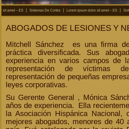
sit amet – ES
Sistemas De Cortes
Lorem ipsum dolor sit amet – ES
Sist
ABOGADOS DE LESIONES Y 
Mitchell Sánchez es una firma d
práctica diversificada. Sus abog
experiencia en varios campos de la
representación de víctimas de
representación de pequeñas empresas
leyes corporativas.
Su Gerente General , Mónica Sánc
años de experiencia. Ella recientem
la Asociación Hispánica Nacional
mejores abogados, menores de 40 a