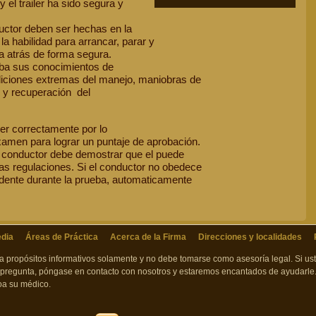
 el trailer ha sido segura y
uctor deben ser hechas en la
 la habilidad para arrancar, parar y
a atrás de forma segura.
eba sus conocimientos de
ndiciones extremas del manejo, maniobras de
 y recuperación del
er correctamente por lo
amen para lograr un puntaje de aprobación.
el conductor debe demostrar que el puede
 las regulaciones. Si el conductor no obedece
cidente durante la prueba, automaticamente
dia
Áreas de Práctica
Acerca de la Firma
Direcciones y localidades
ara propósitos informativos solamente y no debe tomarse como asesoría legal. Si u
 pregunta, póngase en contacto con nosotros y estaremos encantados de ayudarle.
 oa su médico.