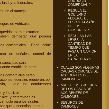
CONDUCIR
 las leyes federales.
COMERCIAL ?
REGULA EL
gas en el manejo
GOBIERNO
FEDERAL EL
PESO Y TAMAÑO
seguro de vehículos.
DE LOS
CAMIONES ?
equeridos para el examen
REGULAN LAS
ambién demostar que poseen
LEYES LA
CANTIDAD DE
los comerciales. Debe incluir
TIEMPO QUE
PASA UN CAMION
 uso de señales, control de
EN LA
CARRETERA ?
la capacidad para
cuando cambie de carril.
CUALES SON ALGUNAS
CAUSAS COMUNES DE
los comerciales están
ACCIDENTES DE
CAMIONES?
laciones federales requieren, por
revia, que los conductores
ARREGLOS Y JUICIOS
DE LOS CASOS DE
r y localizar
ACCIDENTES DE
CAMIONES.
e aire y determinar las
vehículo para los ajustes
SEGUROS DE
nar que la conexión entre el
CAMIONES