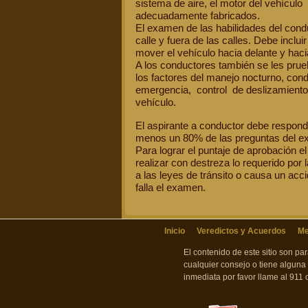
sistema de aire, el motor del vehículo y
adecuadamente fabricados.
El examen de las habilidades del cond
calle y fuera de las calles. Debe incluir
mover el vehículo hacia delante y haci
A los conductores también se les pru
los factores del manejo nocturno, co
emergencia, control de deslizamiento
vehículo.
El aspirante a conductor debe respond
menos un 80% de las preguntas del ex
Para lograr el puntaje de aprobación 
realizar con destreza lo requerido por
a las leyes de tránsito o causa un ac
falla el examen.
Inicio
Veredictos y Acuerdos
Me
El contenido de este sitio son p
cualquier consejo o tiene alguna
inmediata por favor llame al 911