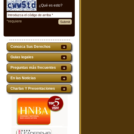
¿Qué es esto?
*requiere
Conozca Sus Derechos
Guias legales
Preguntas más frecuentes
En las Noticias
Charlas Y Presentaciones