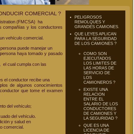
CONDUCIR COMERCIAL ?
PELIGROSOS
nistration (FMCSA) ha
REMOLQUES Y
GRANDES CAMIONES.
as compañías y los conductores
QUE LEYES APLICAN
n vehículo comercial.
PARA LA SEGURIDAD
DE LOS CAMIONES ?
na persona puede manejar un
 persona haya tomado y pasado
COMO SON
EJECUTADOS
LOS LIMITES DE
 el cual cumpla con las
LAS HORAS DE
SERVICIO DE
LOS
 el conductor recibe una
CAMIONEROS ?
plos de algunos conocimientos
EXISTE UNA
l conductor que tome el examen
RELACION
ENTRE EL
SALARIO DE LOS
to del vehículo;
CONDUCTORES
DE CAMIONES Y
uado del vehículo.
LA SEGURIDAD ?
dición y salud en
QUE ES UNA
o comercial.
LICENCIA DE